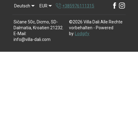
Deutsch
EUR
+385976111315
Sičane 50c, Dicmo, SD-
©
2026
Villa Dali
Alle Rechte
Dalmatia, Kroatien 21232
.
vorbehalten
- Powered
E-Mail
:
by
Lodgify
info@villa-dali.com