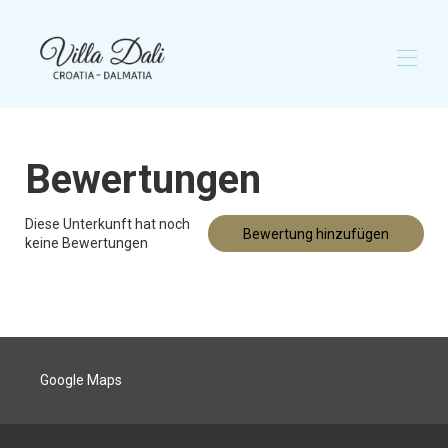
Startseite
Bewertungen
Überblick
Galerie
Karte
Diese Unterkunft hat noch
Verfügbarkeit
Bewertung hinzufügen
keine Bewertungen
Rezensionen
Kontakt
Google Maps