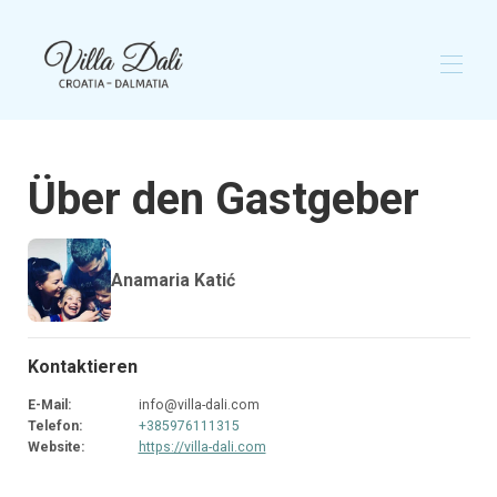
Startseite
Über den Gastgeber
Überblick
Galerie
Karte
Verfügbarkeit
Anamaria Katić
Rezensionen
Kontakt
Kontaktieren
E-Mail
:
info@villa-dali.com
Telefon
:
+385976111315
Website
:
https://villa-dali.com